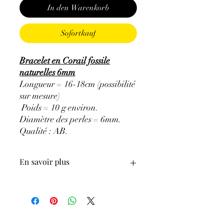
In den Warenkorb
Sofortkauf
Bracelet en Corail fossile
naturelles 6mm
Longueur = 16-18cm (possibilité
sur mesure)
Poids = 10 g environ.
Diamètre des perles = 6mm.
Qualité : AB
.
En savoir plus
ATTENTION, l'utilisation des
Minéraux en Lithothérapie n'exclut en
aucun cas la poursuite d'un traitement