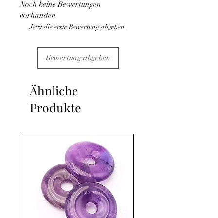
Noch keine Bewertungen
médical et la consultation d'un médecin.
vorhanden
C'est un complément
Jetzt die erste Bewertung abgeben.
Bewertung abgeben
Ähnliche
Produkte