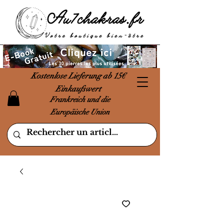
Kostenlose Lieferung ab 15€
Einkaufswert
Frankreich und die
Europäische Union