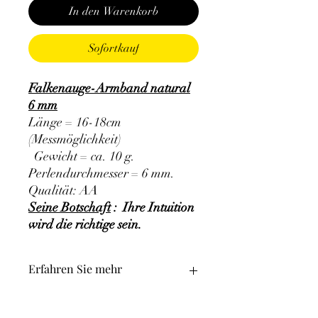
In den Warenkorb
Sofortkauf
Falkenauge-Armband natural
6 mm
Länge = 16-18cm
(Messmöglichkeit)
Gewicht = ca. 10 g.
Perlendurchmesser = 6 mm.
Qualität: AA
Seine Botschaft
: Ihre Intuition
wird die richtige sein.
Erfahren Sie mehr
ALLGEMEIN
:
•
Farben
:
Bläuliches Grau, bläuliches