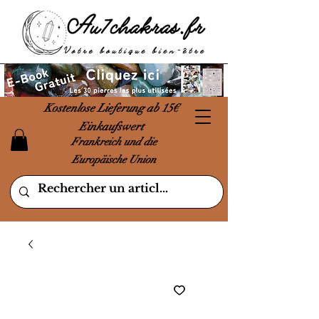
Kostenlose Lieferung ab 15€
Einkaufswert
Frankreich und die
Europäische Union