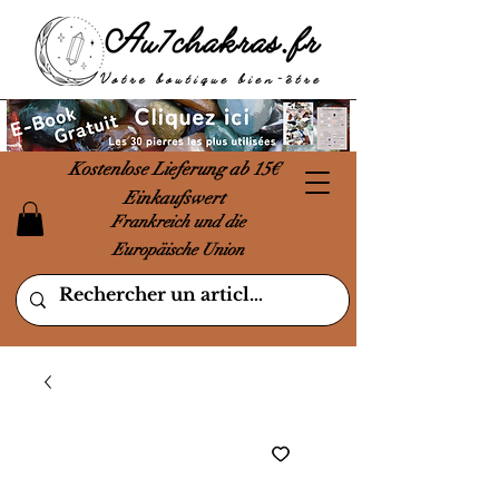
Kostenlose Lieferung ab 15€
Einkaufswert
Frankreich und die
Europäische Union