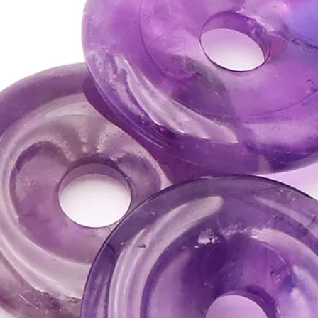
l'amour de soi.
• Le Quartz Rose est le 
chakra du cœur.
• C'est une pierre idé
ATTENTION, l'utilisa
n'exclut en aucun cas l
la consultation d'un m