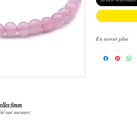
In den Warenkor
En savoir plus
GÉNÉRALITÉS
:
•
Couleurs
:
rose, pourp
•
Provenances
:
Brésil.
•
Chakras
:
Cœur.
•
Signes Astrologiques
•
Étymologie
:
il est a
•
Symbolique
:
Amour, 
PROPRIÉTÉS
:
⇒
Sur le plan physiqu
relles 6mm
• Aide à fortifier le cœ
té sur mesure)
• Favoriserait la cicat
que morales
• Serait bénéfique pour 
l'anxiété (hypertension,