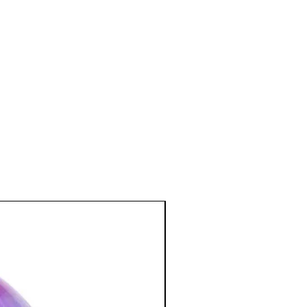
e la fertilité.
ériode de ménopause et d'andropause.
e et émotionnel
:
, tendresse, paix intérieure,
se est le symbole de l'Amour,
ures affectives et les peines les plus
mour..).
ence affective, dans ce cas le Quartz
tif à l'amour.
nd à nous aimer, apporte la
rmet de se rendre compte de sa propre
éales pour passer le cap de la crise de
:
purification du cœur et une ouverture
lité.
négatives et les transforme en bonnes
ose travaille tout en douceur.
 pour une guérison intérieure et pour