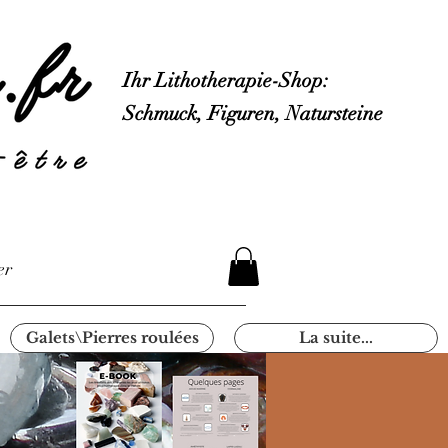
Ihr Lithotherapie-Shop:
Schmuck, Figuren, Natursteine
er
Galets\Pierres roulées
La suite...