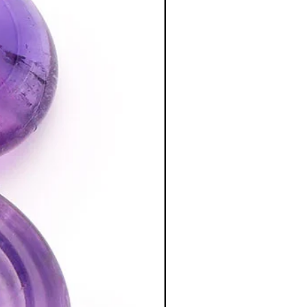
cristal le plus important pour le
ale pour la chambre à coucher.
tion des Minéraux en Lithothérapie
a poursuite d'un traitement médical et
édecin. C'est un complément