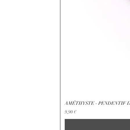
AMÉTHYSTE - PENDENTIF D
Preis
9,90 €