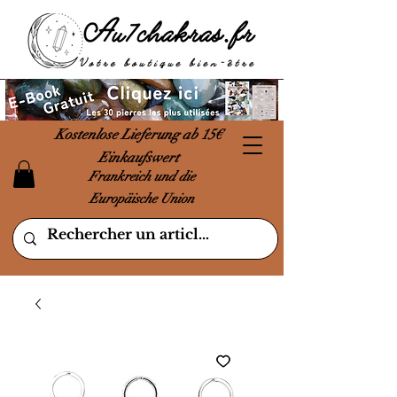
Kostenlose Lieferung ab 15€
Einkaufswert
Frankreich und die
Europäische Union