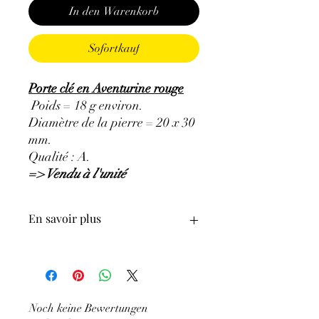
In den Warenkorb
Sofortkauf
Porte clé en Aventurine rouge
Poids = 18 g environ.
Diamètre de la pierre = 20 x 30
mm.
Qualité : A.
=> Vendu à l'unité
En savoir plus
ATTENTION, l'utilisation des
Minéraux en Lithothérapie n'exclut en
aucun cas la poursuite d'un traitement
médical et la consultation d'un médecin.
Noch keine Bewertungen
C'est un complément.