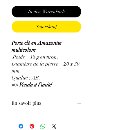
In den Warenkorb
Sofortkauf
Porte clé en Amazonite
multicolore
Poids = 18 g environ.
Diamètre de la pierre = 20 x 30
mm.
Qualité : AB.
=> Vendu à l'unité
En savoir plus
ATTENTION, l'utilisation des
Minéraux en Lithothérapie n'exclut en
aucun cas la poursuite d'un traitement