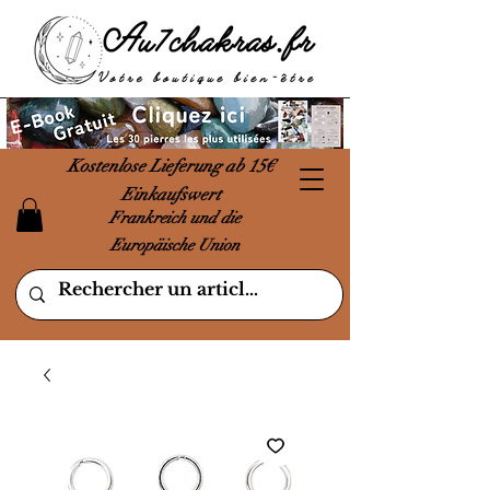
Kostenlose Lieferung ab 15€
Einkaufswert
Frankreich und die
Europäische Union