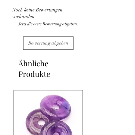
médical et la consultation d'un médecin.
Noch keine Bewertungen
C'est un complément.
vorhanden
Jetzt die erste Bewertung abgeben.
Bewertung abgeben
Ähnliche
Produkte