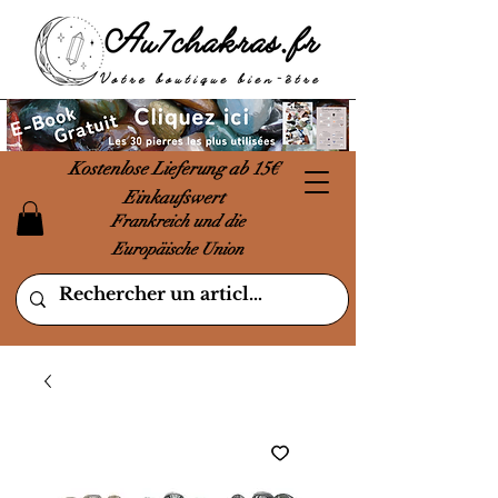
Kostenlose Lieferung ab 15€
Einkaufswert
Frankreich und die
Europäische Union