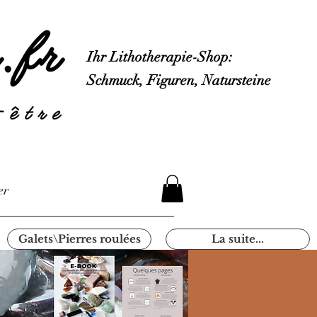
Ihr Lithotherapie-Shop:
Schmuck, Figuren, Natursteine
er
Galets\Pierres roulées
La suite...