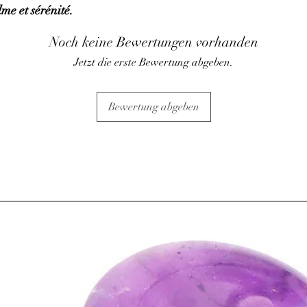
lme et sérénité.
⇒
Sur le plan psychiqu
• Utile pour les perso
Noch keine Bewertungen vorhanden
confiance en soi : appor
soi, aide à réduire l'an
Jetzt die erste Bewertung abgeben.
• Calmerait l'agitation 
pensées négatives.
• Développerait la pat
Bewertung abgeben
• Apporte la motivatio
l'avenir.
⇒
Sur le plan spirituel
• Relie à l'énergie végé
terrestres. Elle est ass
la croissance.
• Apporte son aide en 
pierre de voyage à l'in
comprendre les choses 
• Lutte contre les éner
C’est une excellente pie
ATTENTION, l'utilisa
n'exclut en aucun cas l
la consultation d'un m