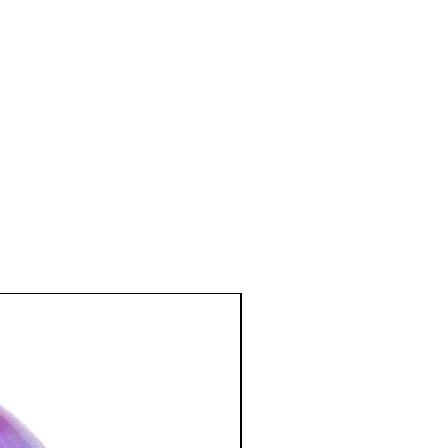
e et émotionnel
:
nnes stressées ou manquant de
te sécurité, stabilité et confiance en
xiété.
intérieure, aiderait à dissiper les
ience.
n et de nouveaux projets pour
:
tale, à la nature et aux vibrations
ociée à la germination, la fécondité et
cas de blocage énergétique. C'est une
térieur de nous même, elle aide à
cachées.
gies négatives qui nous entourent.
rre pour les plantes et les arbres.
tion des Minéraux en Lithothérapie
a poursuite d'un traitement médical et
édecin. C'est un complément.