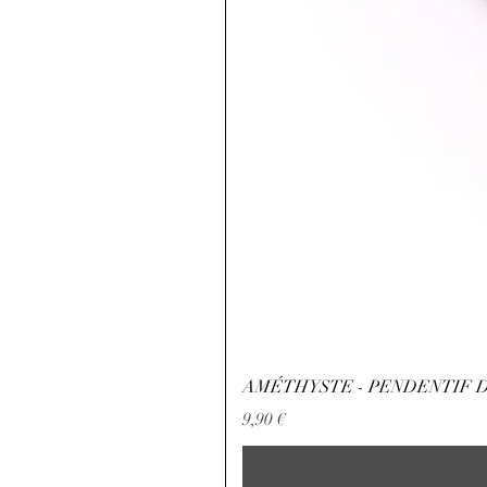
AMÉTHYSTE - PENDENTIF D
Preis
9,90 €