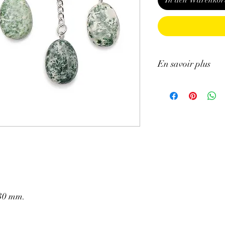
In den Warenkor
En savoir plus
GÉNÉRALITÉS
:
•
Couleurs
: Blanc avec
•
Provenances
: Inde
•
Chakras
: cœur
∗
Signes Astrologique
PROPRIÉTÉS
:
⇒
Sur le plan physiqu
• L'Agate arbre est pr
pour l’ensemble de l'o
• Aiderait à réduire les
énergie.
 30 mm.
• Permettrait de renfor
contre la chute des che
• Favoriserait un meil