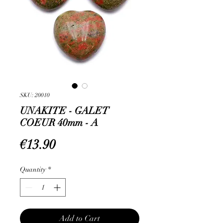
SKU: 20010
UNAKITE - GALET
COEUR 40mm - A
Price
€13.90
Quantity
*
Add to Cart