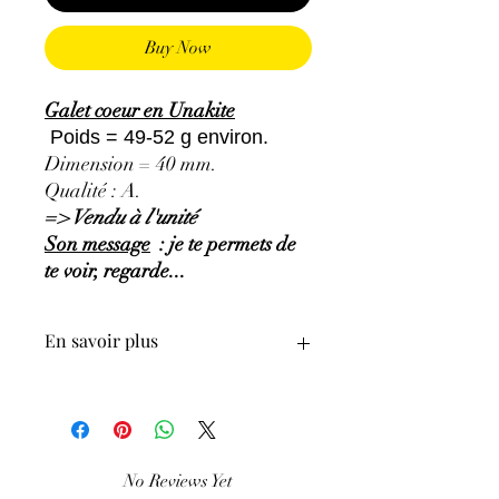
Buy Now
Galet coeur en Unakite
Poids = 49-52 g environ.
Dimension = 40 mm.
Qualité : A.
=> Vendu à l'unité
Son message
: je te permets de
te voir, regarde...
En savoir plus
GÉNÉRALITÉS
:
•
Couleurs
:
Vert, vert-foncé à rose
opaque.
•
Provenances
:
Afrique du Sud.
No Reviews Yet
•
Chakras
:
Cœur, sacré.