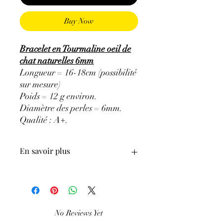
Buy Now
Bracelet en Tourmaline oeil de
chat naturelles 6mm
Longueur = 16-18cm (possibilité
sur mesure)
Poids = 12 g environ.
Diamètre des perles = 6mm.
Qualité : A+.
En savoir plus
ATTENTION, l'utilisation des
Minéraux en Lithothérapie n'exclut en
aucun cas la poursuite d'un traitement
No Reviews Yet
médical et la consultation d'un médecin.