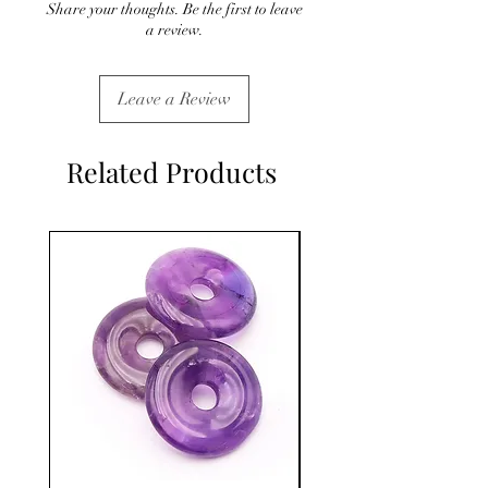
Share your thoughts. Be the first to leave
C'est un complément
a review.
Leave a Review
Related Products