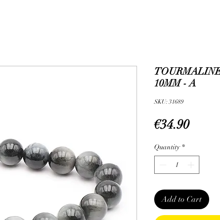
TOURMALINE 
10MM - A
SKU: 31689
Price
€34.90
Quantity
*
Add to Cart