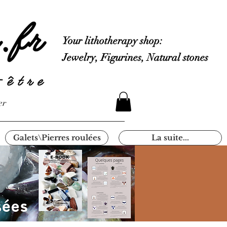
Your lithotherapy shop:
Jewelry, Figurines, Natural stones
er
Galets\Pierres roulées
La suite...