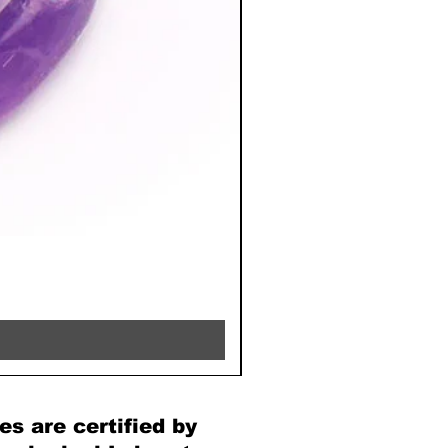
RHODOCHROSITE - 8MM 
Price
€39.90
es are certified by