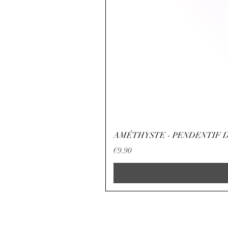
AMÉTHYSTE - PENDENTIF D
Price
€9.90