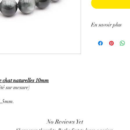
En savoir plus
ATTENTION, l'utilisa
n'exclut en aucun cas l
la consultation d'un m
de chat naturelles 10mm
té sur mesure)
11,5mm.
No Reviews Yet