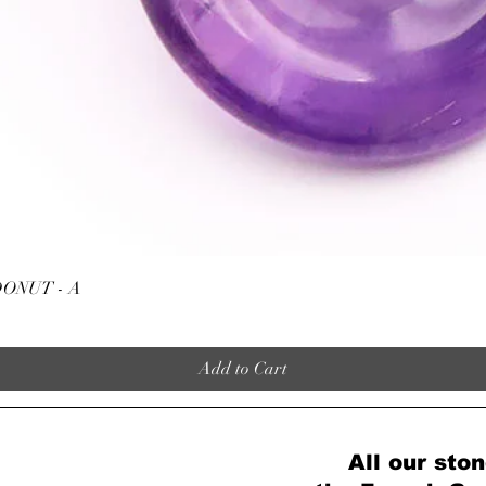
Quick View
ONUT - A
Add to Cart
All our ston