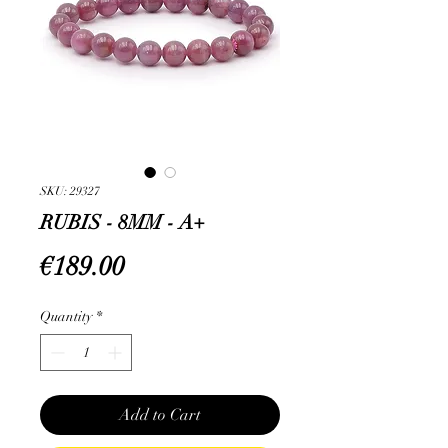
SKU: 29327
RUBIS - 8MM - A+
Price
€189.00
Quantity
*
Add to Cart