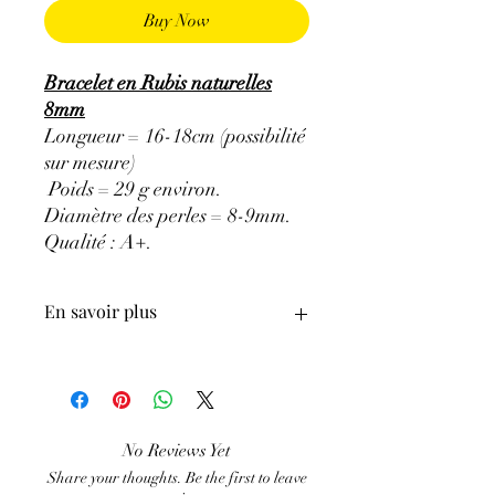
Buy Now
Bracelet en Rubis naturelles
8mm
Longueur = 16-18cm (possibilité
sur mesure)
Poids = 29 g environ.
Diamètre des perles = 8-9mm.
Qualité : A+.
En savoir plus
ATTENTION, l'utilisation des
Minéraux en Lithothérapie n'exclut en
aucun cas la poursuite d'un traitement
médical et la consultation d'un médecin.
No Reviews Yet
C'est un complément
Share your thoughts. Be the first to leave