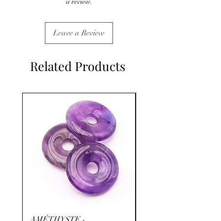
a review.
Leave a Review
Related Products
AMÉTHYSTE -
RHODOCHROSITE -