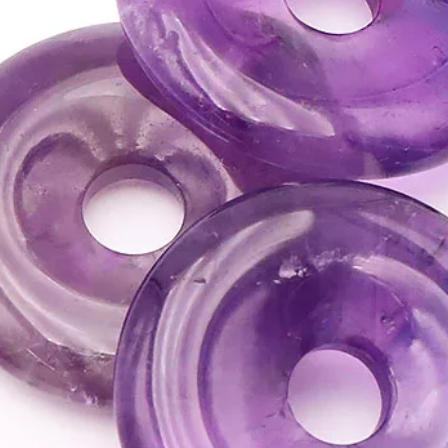
chakra du cœur.
• C'est une pierre idé
ATTENTION, l'utilisa
n'exclut en aucun cas l
la consultation d'un m