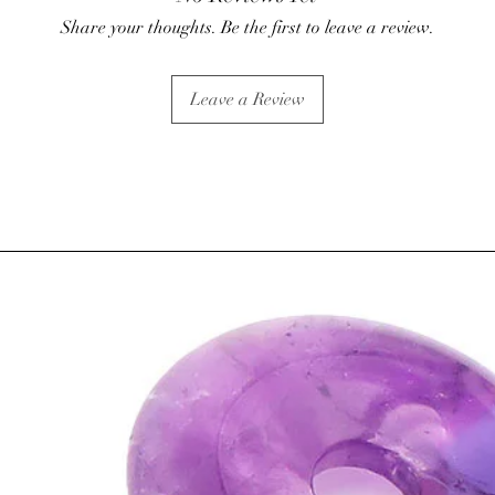
⇒
Sur le plan psychiqu
Share your thoughts. Be the first to leave a review.
• Amène douceur, calme
harmonie. Le Quartz Ro
tendresse, sérénité.
Leave a Review
• Aide à guérir les bless
terribles. (chagrin d'a
• Bénéfique lors de car
rose rend le cœur récep
• Le Quartz rose appre
confiance en soi et pe
valeur.
• Les vertus seraient id
la quarantaine.
⇒
Sur le plan spirituel
• Pierre qui permet la 
de l'esprit à la spiritua
• Absorbe les énergies 
vibrations, le Quartz r
• Apporterait son aide
l'amour de soi.
• Le Quartz Rose est le 