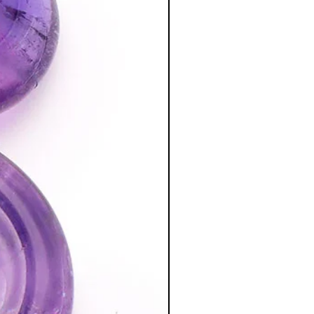
ale pour la chambre à coucher.
tion des Minéraux en Lithothérapie
a poursuite d'un traitement médical et
édecin. C'est un complément