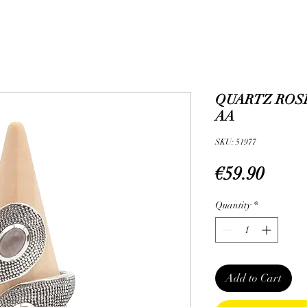
QUARTZ ROSE
AA
SKU: 51977
Price
€59.90
Quantity
*
Add to Cart