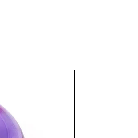
e et émotionnel
:
, tendresse, paix intérieure,
se est le symbole de l'Amour,
ures affectives et les peines les plus
mour..).
ence affective, dans ce cas le Quartz
tif à l'amour.
nd à nous aimer, apporte la
rmet de se rendre compte de sa propre
éales pour passer le cap de la crise de
:
purification du cœur et une ouverture
lité.
négatives et les transforme en bonnes
ose travaille tout en douceur.
 pour une guérison intérieure et pour
cristal le plus important pour le