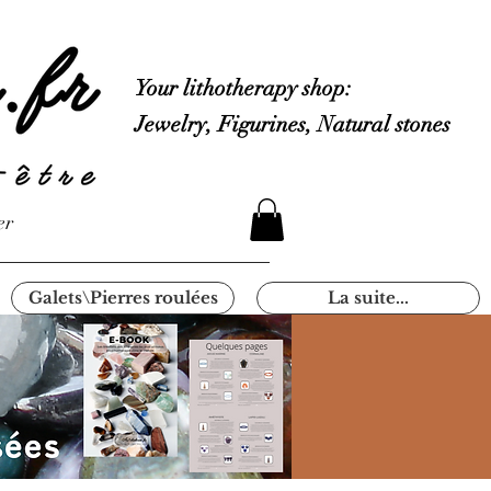
Your lithotherapy shop:
Jewelry, Figurines, Natural stones
er
Galets\Pierres roulées
La suite...