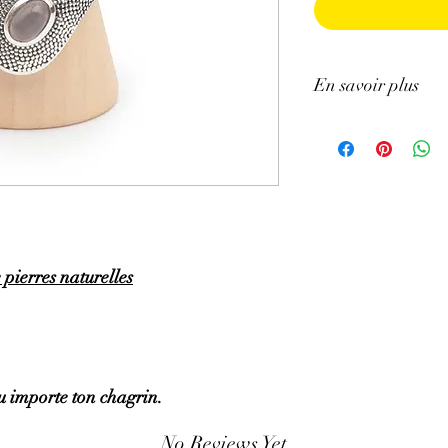
En savoir plus
GÉNÉRALITÉS
:
•
Couleurs
:
rose, pourp
•
Provenances
:
Brésil.
•
Chakras
:
Cœur.
•
Signes Astrologiques
•
Étymologie
:
il est a
•
Symbolique
:
Amour, 
pierres naturelles
PROPRIÉTÉS
:
⇒
Sur le plan physiqu
• Aide à fortifier le cœ
• Favoriserait la cicat
que morales
• Serait bénéfique pour 
u importe ton chagrin.
l'anxiété (hypertension,
• Permettrait d'accroitr
No Reviews Yet
• Serait aidante en p