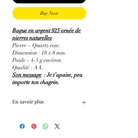
Buy Now
Bague en argent 925 ornée de
pierres naturelles
Pierre = Quartz rose.
Dimension : 18 x 8 mm.
Poids = 4-5 g environ.
Qualité : AA.
Son message
: Je t’apaise, peu
importe ton chagrin.
En savoir plus
GÉNÉRALITÉS
:
•
Couleurs
:
rose, pourpre clair à foncé.
•
Provenances
:
Brésil.
•
Chakras
:
Cœur.