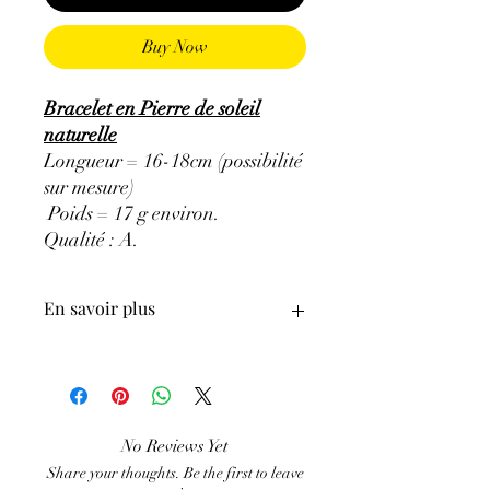
Buy Now
Bracelet en Pierre de soleil
naturelle
Longueur = 16-18cm (possibilité
sur mesure)
Poids = 17 g environ.
Qualité : A
.
En savoir plus
ATTENTION, l'utilisation des
Minéraux en Lithothérapie n'exclut en
aucun cas la poursuite d'un traitement
médical et la consultation d'un médecin.
No Reviews Yet
C'est un complément.
Share your thoughts. Be the first to leave