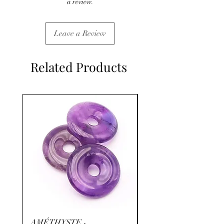
a review.
Leave a Review
Related Products
AMÉTHYSTE -
RHODOCHROSITE -