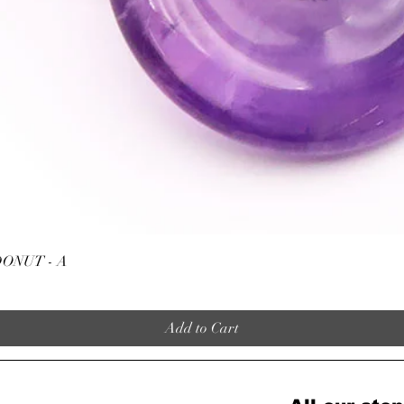
ATTENTION, l'utilisa
n'exclut en aucun cas l
la consultation d'un m
Quick View
ONUT - A
Add to Cart