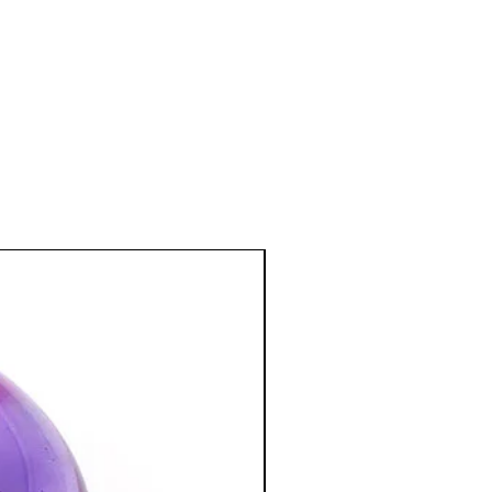
timulerait le système nerveux,
t et l'équilibre.
ses d’asthme nocturnes.
éparateur.
cation osseuse et dentaire.
e la goutte.(élixir.)
nctionnement du système digestif et
nal.
t libido, elle véhicule une énergie
blocages sexuels.
nne humeur, facilite l'expression
 et spirituel
: