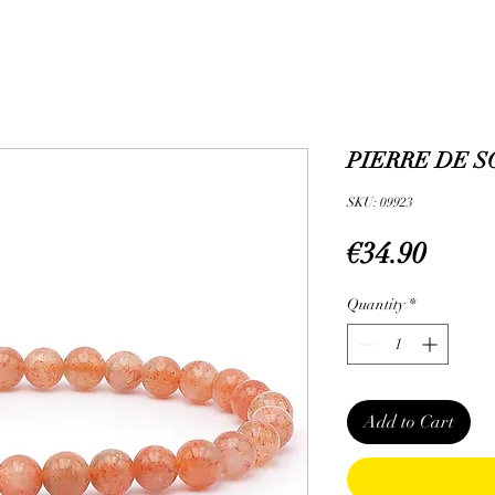
PIERRE DE SO
SKU: 09923
Price
€34.90
Quantity
*
Add to Cart