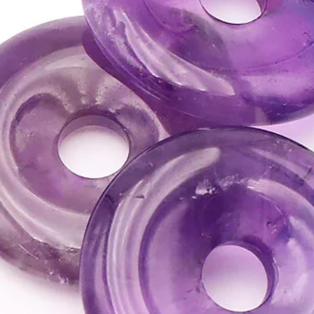
• Dissipe toute mélanco
d’aller vers l’autre.
• Elle est efficace cont
dépressions.
• Elle apporte la quiét
transmet une attitude p
• Elle chasse les comple
• Protège des cauchem
• Excellent amplificat
• C'est une pierre chau
gaîté, d'optimisme, une
♥
La Pierre de Soleil e
emprunte ses vertus à l
à l'Hématite.
♥