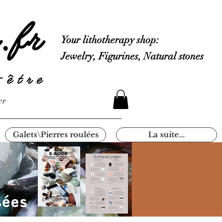
Your lithotherapy shop:
Jewelry, Figurines, Natural stones
er
Galets\Pierres roulées
La suite...