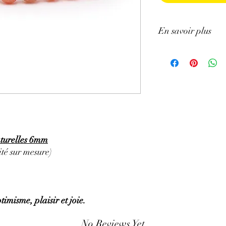
En savoir plus
GÉNÉRALITÉS
:
•
Couleurs
:
brillante 
•
Provenances
:
Inde.
•
Chakras
:
Racine et 
•
Signes Astrologiques
aturelles 6mm
•
Symbolique
:
La force
té sur mesure)
PROPRIÉTÉS
:
⇒
Sur le plan physiqu
.
• Protègerait des crises
timisme, plaisir et joie.
coronaires, effet régul
l'hématite.
No Reviews Yet