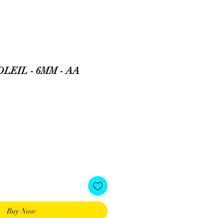
LEIL - 6MM - AA
Buy Now