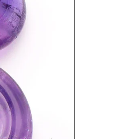
lie, morosité, tristesse, donne envie
re le manque de force et les
ude, la paix de l’âme de nous
ositive.
xes, la timidité et les incertitudes.
ars.
eur télépathique.
de, d'énergie interne, de joie, de
 pierre d'amitié et de rencontres.
st une pierre assez complète qui
a Cornaline, à l'Ambre, à la Citrine et