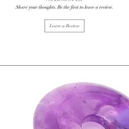
• Réchauffe le corps, s
Share your thoughts. Be the first to leave a review.
faciliterait le mouvemen
• Aiderait lors des cri
Leave a Review
• Permet un sommeil r
• Améliorait la calcifi
• Atténue les douleurs d
• Elle assure le bon fo
active le transit intesti
• Développe sensualité e
revigorante, libère les 
• Diffuse vitalité et bo
corporelle.
⇒
Sur le plan psychique