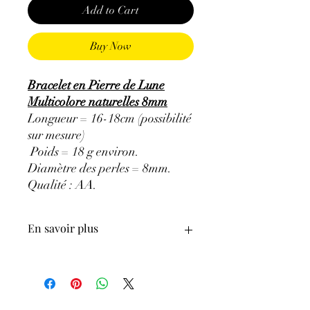
Add to Cart
Buy Now
Bracelet en Pierre de Lune
Multicolore naturelles 8mm
Longueur = 16-18cm (possibilité
sur mesure)
Poids = 18 g environ.
Diamètre des perles = 8mm.
Qualité : AA
.
En savoir plus
ATTENTION, l'utilisation des
Minéraux en Lithothérapie n'exclut en
aucun cas la poursuite d'un traitement
médical et la consultation d'un médecin.