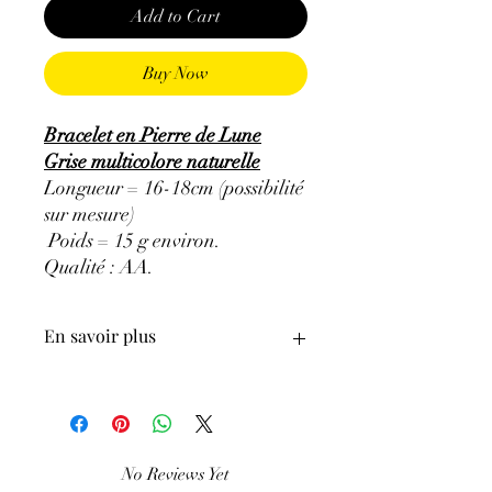
Add to Cart
Buy Now
Bracelet en Pierre de Lune
Grise multicolore naturelle
Longueur = 16-18cm (possibilité
sur mesure)
Poids = 15 g environ.
Qualité : AA
.
En savoir plus
ATTENTION, l'utilisation des
Minéraux en Lithothérapie n'exclut en
aucun cas la poursuite d'un traitement
médical et la consultation d'un médecin.
No Reviews Yet
C'est un complément.