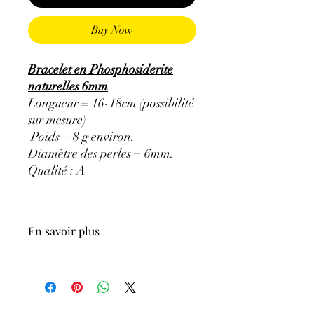
Buy Now
Bracelet en Phosphosiderite
naturelles 6mm
Longueur = 16-18cm (possibilité
sur mesure)
Poids = 8 g environ.
Diamètre des perles = 6mm.
Qualité : A
En savoir plus
ATTENTION, l'utilisation des
Minéraux en Lithothérapie n'exclut en
aucun cas la poursuite d'un traitement
médical et la consultation d'un médecin.