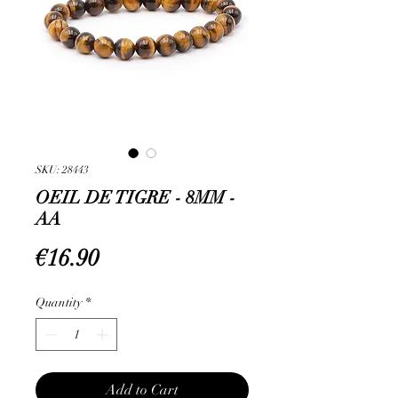
SKU: 28443
OEIL DE TIGRE - 8MM -
AA
Price
€16.90
Quantity
*
Add to Cart