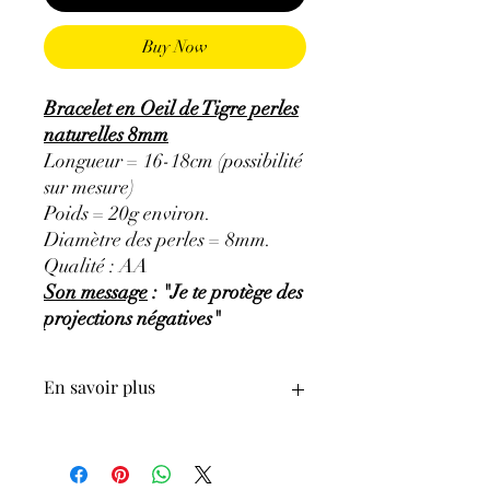
Buy Now
Bracelet en Oeil de Tigre perles
naturelles 8mm
Longueur = 16-18cm (possibilité
sur mesure)
Poids = 20g environ.
Diamètre des perles = 8mm.
Qualité : AA
Son message
: "Je te protège des
projections négatives"
En savoir plus
GÉNÉRALITÉS
:
•
Couleurs
:
reflet jaune doré et brun.
•
Provenances
:
Afrique du Sud.