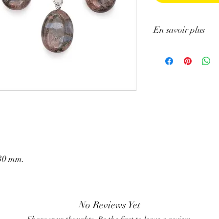
En savoir plus
ATTENTION, l'utilisa
n'exclut en aucun cas l
la consultation d'un m
 30 mm.
No Reviews Yet