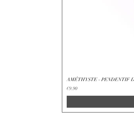
AMÉTHYSTE - PENDENTIF D
Price
€9.90