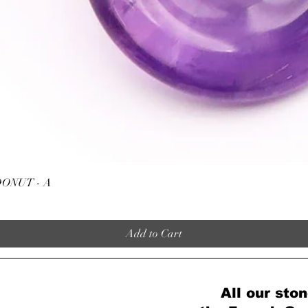
Quick View
ONUT - A
Add to Cart
All our ston