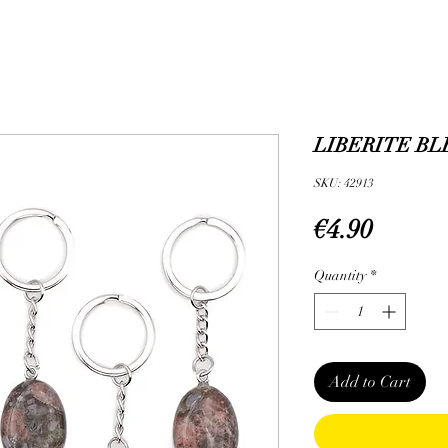
LIBERITE BLE
SKU: 42913
Price
€4.90
Quantity
*
Add to Cart