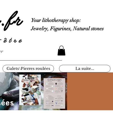
Your lithotherapy shop:
Jewelry, Figurines, Natural stones
er
Galets\Pierres roulées
La suite...