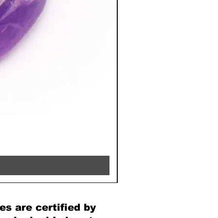
RHODOCHROSITE - 8MM 
Price
€39.90
es are certified by