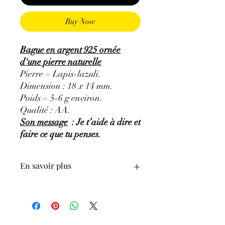
Buy Now
Bague en argent 925 ornée
d'une pierre naturelle
Pierre = Lapis-lazuli.
Dimension : 18 x 14 mm.
Poids = 5-6 g environ.
Qualité : AA.
Son message
: Je t’aide à dire et
faire ce que tu penses.
En savoir plus
GÉNÉRALITÉS
:
•
Couleurs
:
plusieurs nuances de bleu,
bleu indigo à bleu violet.
•
Provenances
:
Afghanistan.