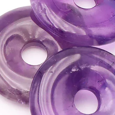
révélera nos carences 
travailler sur nos faibl
⇒
Sur le plan spirituel
• Active le chakra du 3
• Est une pierre de pré
• C 'est une pierre sacr
guide divin.
• Elle est aussi consid
'amitié en créant auto
tendresse et de sympat
»»»
Cristallisé, il est r
pourquoi on préférera u
pour les travaux de lit
préférera la couleur b
taches de pyrite à la n
blanc.
Cette pierre ne devrait
coucher. (mais comme po
propre expérience
ATTENTION, l'utilisa
n'exclut en aucun cas l
la consultation d'un m