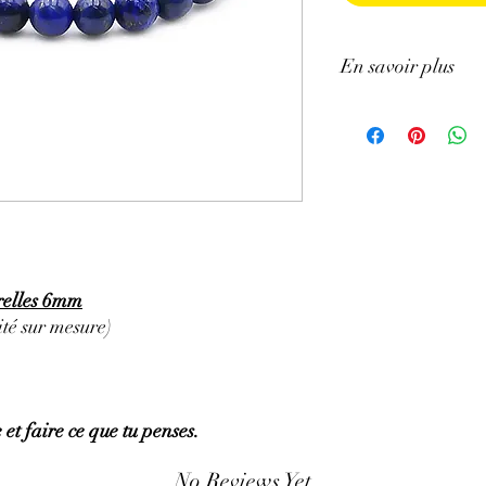
En savoir plus
GÉNÉRALITÉS
:
•
Couleurs
:
plusieurs n
violet.
•
Provenances
:
Afghan
•
Chakras
:
3ème œil, 
•
Signes Astrologiques
Poissons, Taureau, Vie
•
Étymologie
:
l'origin
d'azur', qui signifie Pi
relles 6mm
•
Symbolique
:
la sages
té sur mesure)
PROPRIÉTÉS
:
⇒
Sur le plan physiqu
• Son utilisation énerg
nerveuses (une recette 
 et faire ce que tu penses.
quelques gouttes d 'huil
Lapis•Lazuli et le pass
No Reviews Yet
• Aide au bon fonctio