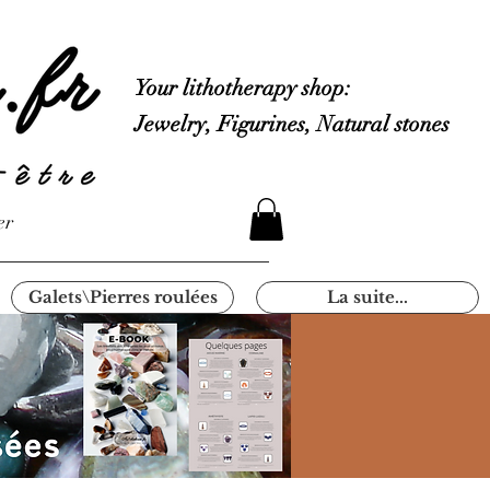
Your lithotherapy shop:
Jewelry, Figurines, Natural stones
er
Galets\Pierres roulées
La suite...