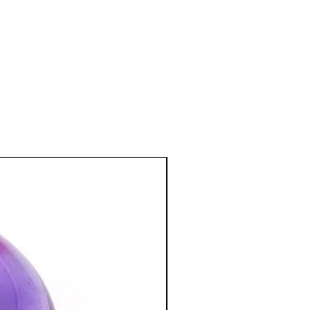
 lutter contre les allergies cutanées
pelliculaire), elle aide à réduire les
ures d'insectes)
inflammations des bronches, du
es (chakra de la gorge), à combattre
oux et les éternuements.
 thymus, donc aide à stimuler les
er la pierre si on fait de l'hypotension,
s sa chambre pendant la nuit.
e et émotionnel
:
e et calme, particulièrement
 les personnes nerveuses.
ide pour avoir un meilleur sommeil
se dans cette pierre assure la vigueur
ue est particulièrement efficace dans
 de dépression.
nesse d'esprit, notre créativité et nous