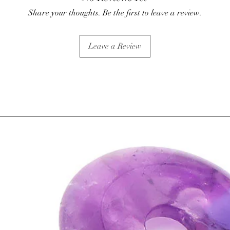
vision nocturne
Share your thoughts. Be the first to leave a review.
• Le lapis•lazuli aide à
(résoudre les problèmes 
éruptions cutanées (piq
Leave a Review
• Aide à diminuer les 
pharynx et des amygdal
l'asthme, à calmer la t
• Réactive l'énergie du
défenses immunitaires.
• Il faut éviter de port
et de la conserver dan
⇒
Sur le plan psychiqu
• Le lapis•lazuli apais
recommandé pour toutes
• Il apporterait son a
réparateur.
• La pyrite dorée inclu
et le courage.
Cette combinaison uniq
les cas de surmenage et
• Elle améliore notre fi