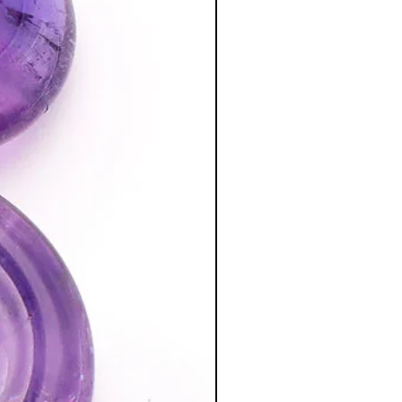
ce qui nous permettra de mieux
esses.
:
ème oeil et développe la clairvoyance.
dilection des chakras supérieurs
ée et de méditation qui nous relie au
érée comme la pierre de l’amour et de l
ur de son possesseur une aura de
hie
are et cher mais très puissant. C'est
tiliser à défaut un lapis•lazuli taillé
hothérapie à un lapis•lazuli brut. On
leu outremer soutenu avec quelques
uance bleue plus claire tachetée de
 pas être utilisée dans la chambre à
ur toutes les pierres, il faut faire sa
tion des Minéraux en Lithothérapie
a poursuite d'un traitement médical et
édecin. C'est un complément