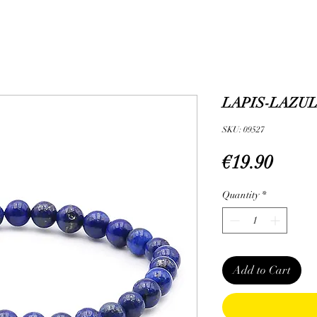
LAPIS-LAZULI
SKU: 09527
Price
€19.90
Quantity
*
Add to Cart