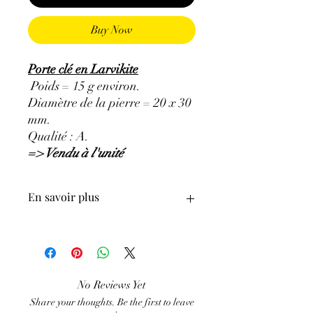
Buy Now
Porte clé en Larvikite
Poids = 15 g environ.
Diamètre de la pierre = 20 x 30
mm.
Qualité : A.
=> Vendu à l'unité
En savoir plus
ATTENTION, l'utilisation des
Minéraux en Lithothérapie n'exclut en
aucun cas la poursuite d'un traitement
médical et la consultation d'un médecin.
No Reviews Yet
C'est un complément.
Share your thoughts. Be the first to leave