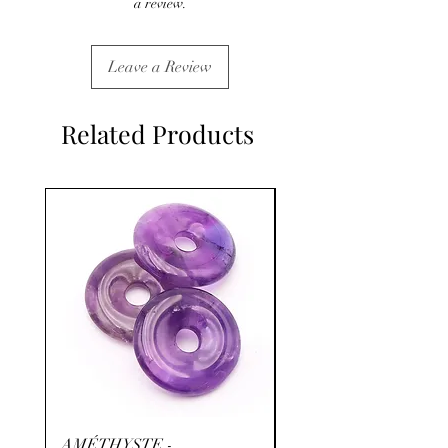
a review.
Leave a Review
Related Products
AMÉTHYSTE -
RHODOCHROSITE -