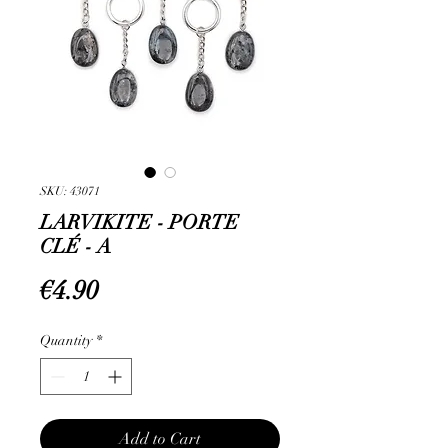
SKU: 43071
LARVIKITE - PORTE
CLÉ - A
Price
€4.90
Quantity
*
Add to Cart