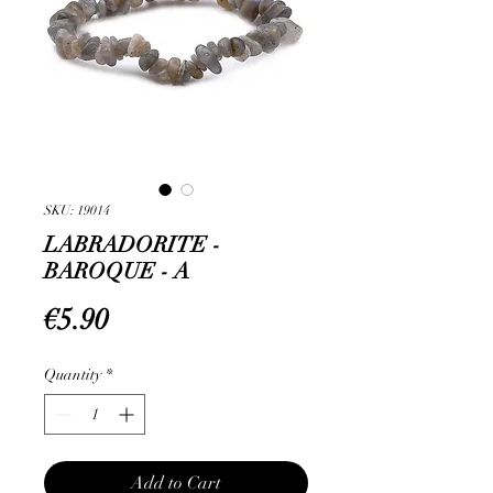
SKU: 19014
LABRADORITE -
BAROQUE - A
Price
€5.90
Quantity
*
Add to Cart