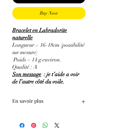
Buy Now
Bracelet en Labradorite
naturelle
Longueur = 16-18cm (possibilité
sur mesure)
Poids = 14 g environ.
Qualité : A
Son message
: je t’aide a voir
de l’autre côté du voile.
En savoir plus
GÉNÉRALITÉS
:
•
Couleurs
:
Pierre d'une grande beauté
avec une large palette de couleur : bleu,