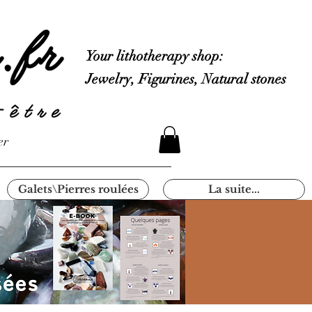
Your lithotherapy shop:
Jewelry, Figurines, Natural stones
er
Galets\Pierres roulées
La suite...