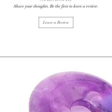
Canada
Share your thoughts. Be the first to leave a review.
•
Symbolique
:
Pierre d
PROPRIÉTÉS
:
Leave a Review
⇒
Sur le plan physiqu
•
Peut être utile en pér
•
Active notre système 
•
Pourrait apporter une
à frotter délicatement s
recharger après chaque
•
Stimule la circulatio
artérielle.
•
Utile pour les rhumat
•
Apporte son aide pour
goutte.