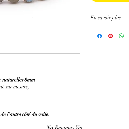
En savoir plus
GÉNÉRALITÉS
:
•
Couleurs
:
Pierre d'u
palette de couleur : bleu
particularité de présente
Shiller)
•
Provenances
:
Madag
e naturelles 8mm
•
Signes Astrologiques
té sur mesure)
•
Chakras
:
Chakra fro
aussi travailler sur d'
dominantes présentes s
 de l’autre côté du voile.
•
Étymologie
:
Le nom d
No Reviews Yet
région où on l’a découv