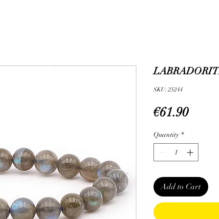
LABRADORITE
SKU: 25244
Price
€61.90
Quantity
*
Add to Cart