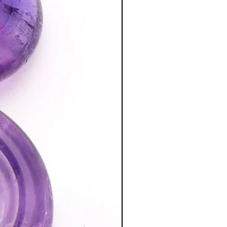
n période de ménopause, car elle
.
nel, psychique
:
xpression et supprime les fluctuations
ress.
blèmes des autres et de ce fait permet
re de bon conseil.
ermet à ceux qui souffrent de solitude
’amis.
l'intuition pour les artistes.
nt les chakras des mains. Pour cela,
n tenant les pierres pendant dix
.
:
qui agit comme un bouclier et absorbe
et pensées négatives. De ce fait il