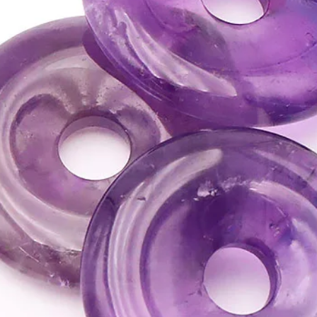
•
Elle aide également e
équilibre les hormones
⇒
Sur le plan émotion
•
Renforce facultés d’e
de nos humeurs.
•
Permet d'alléger le st
•
Protège contre les pro
de les accueillir et d’êt
•
Favorise l’amitié et p
de se créer un cercle d
•
Stimule la créativité, 
•
Active très intenséme
l’activer chaque jour e
minutes dans les mains
⇒
Sur le plan spirituel
•
Pierre de protection 
les énergies psychiques 