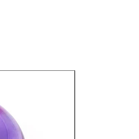
e Protection.
e
:
iode de grande fatigue.
musculaire.
 aide dans le traitement des verrue,
ur la verrue. Veillez à purifier et
 utilisation.
n sanguine, aide à réguler la pression
ismes.
 soigner les refroidissements, rhume,