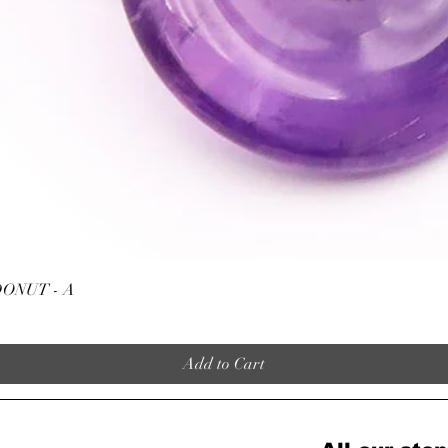
s'agit d'une pierre à pu
•
Stimule les dons.
•
C’est une pierre de t
l’âme à transcender et
problèmes anciens
•
Alliée des praticiens
contexte d’aide et d’éc
soignants...). Placer u
un pièce permet d'équi
une pièce. (Purificatio
Quick View
ONUT - A
ATTENTION, l'utilisa
n'exclut en aucun cas l
la consultation d'un m
Add to Cart