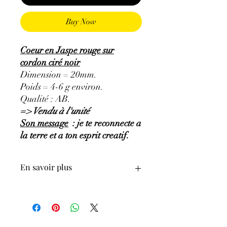
Buy Now
Coeur en Jaspe rouge sur
cordon ciré noir
Dimension = 20mm.
Poids = 4-6 g environ.
Qualité : AB.
=> Vendu à l'unité
Son message
: je te reconnecte a
la terre et a ton esprit creatif.
En savoir plus
GÉNÉRALITÉS
:
•
Couleurs
:
rouge brique à brun rouge.
•
Provenances
:
Afrique du Sud.
•
Chakras
:
Racine.