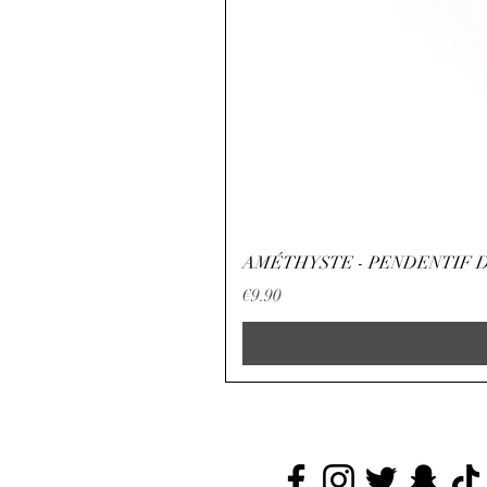
AMÉTHYSTE - PENDENTIF D
Price
€9.90