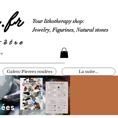
Your lithotherapy shop:
Jewelry, Figurines, Natural stones
er
Galets\Pierres roulées
La suite...