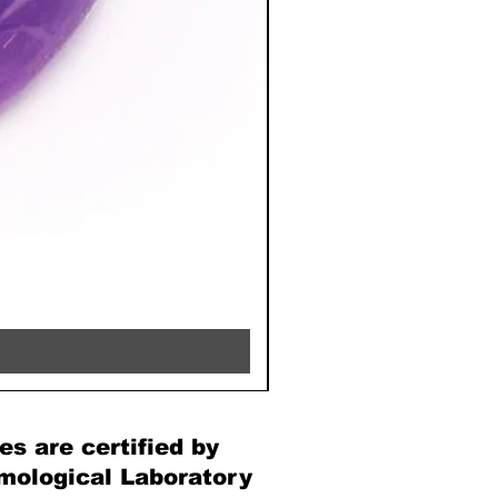
RHODOCHROSITE - 8MM 
Price
€39.90
es are certified by
mological Laboratory