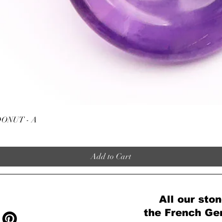
Quick View
ONUT - A
Add to Cart
All our ston
the French Ge