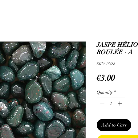
JASPE HÉLIO
ROULÉE - A
SKU: 16488
Price
€3.00
Quantity
*
Add to Cart