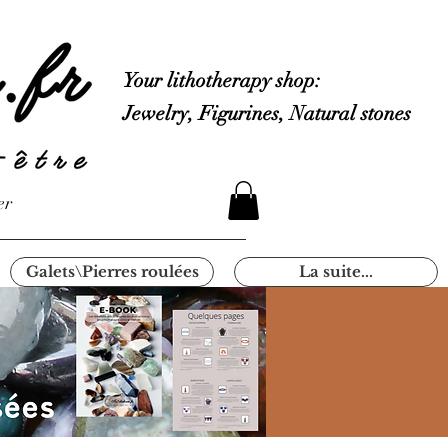
Your lithotherapy shop:
Jewelry, Figurines, Natural stones
er
Galets\Pierres roulées
La suite...