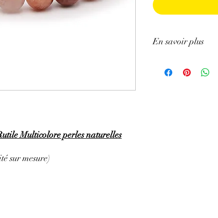
En savoir plus
ATTENTION, l'utilisa
n'exclut en aucun cas l
la consultation d'un m
utile Multicolore perles naturelles
té sur mesure)