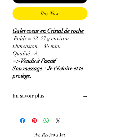
Buy Now
Galet coeur en Cristal de roche
Poids = 42-47 g environ.
Dimension = 40 mm.
Qualité : A.
=> Vendu à l'unité
Son message
: Je t’éclaire et te
protège.
En savoir plus
GÉNÉRALITÉS
:
•
Couleurs
:
incolore et transparent.
•
Provenances
:
Alpes, Madagascar,
No Reviews Yet
USA, Brésil...