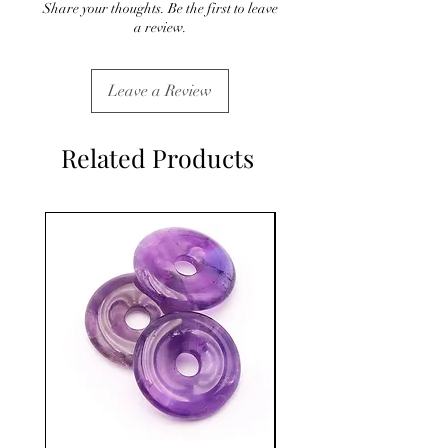
Share your thoughts. Be the first to leave
a review.
•
Signes Astrologiques
:
tous les signes,
mais en particulier pour le Taureau et la
Balance.
Leave a Review
•
Chakra principal
:
Cette pierre
convient très bien à tous
Related Products
•
Étymologie
:
son nom vient du grec
'Krustallos' qui signifie glace..
•
Symbolique
:
Un canal d'énergie
⇒
Sur le plan physique
:
•
Aide en cas de migraine (à placer sur
le front).
•
Pour la vue: en cas de conjonctivite à
poser directement sur les yeux ou laisser
reposer le Cristal de Roche dans l'eau