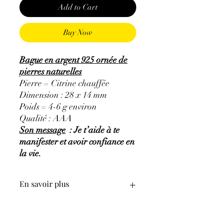
Add to Cart
Buy Now
Bague en argent 925 ornée de
pierres naturelles
Pierre = Citrine chauffée
Dimension : 28 x 14 mm
Poids = 4-6 g environ
Qualité : AAA
Son message
: Je t’aide à te
manifester et avoir confiance en
la vie.
En savoir plus
GÉNÉRALITÉS
:
•
Couleurs
:
jaune à brun jaunâtre où