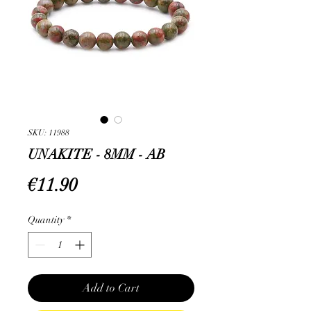
SKU: 11988
UNAKITE - 8MM - AB
Price
€11.90
Quantity
*
Add to Cart