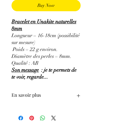
Buy Now
Bracelet en Unakite naturelles
8mm
Longueur = 16-18cm (possibilité
sur mesure)
Poids = 22 g environ.
Diamètre des perles = 8mm.
Qualité : AB
Son message
: je te permets de
te voir, regarde...
En savoir plus
GÉNÉRALITÉS
:
•
Couleurs
:
Vert, vert-foncé à rose
opaque.
•
Provenances
:
Afrique du Sud.