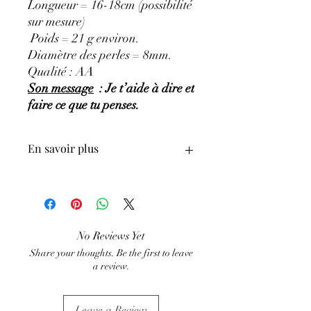
Longueur = 16-18cm (possibilité
sur mesure)
Poids = 21 g environ.
Diamètre des perles = 8mm.
Qualité : AA
Son message
: Je t’aide à dire et
faire ce que tu penses.
En savoir plus
GÉNÉRALITÉS
:
•
Couleurs
:
plusieurs nuances de bleu,
bleu indigo à bleu violet.
•
Provenances
:
Afghanistan.
No Reviews Yet
•
Chakras
:
3ème œil, gorge.
Share your thoughts. Be the first to leave
•
Signes Astrologiques
:
Sagittaire,
a review.
Capricorne, Verseau, Poissons, Taureau,
Vierge.
•
Étymologie
:
l'origine du nom vient du
Leave a Review