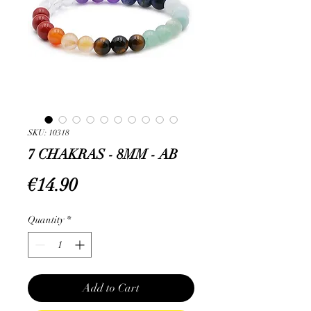
SKU: 10318
7 CHAKRAS - 8MM - AB
Price
€14.90
Quantity
*
Add to Cart