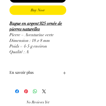
Buy Now
Bague en argent 925 ornée de
pierres naturelles
Pierre = Aventurine verte
Dimension : 18 x 8 mm
Poids = 4-5 g environ
Qualité : A
En savoir plus
GÉNÉRALITÉS
:
•
Couleurs
:
vert avec des inclusions de
mica
•
Provenances
:
Brésil, Inde, Russie
No Reviews Yet
(Oural)