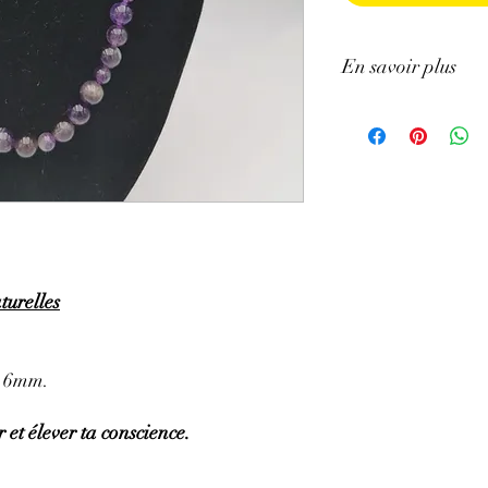
En savoir plus
GÉNÉRALITÉS
:
•
Couleurs
:
Mauve pâle 
•
Provenances
:
Brésil.
•
Chakras
:
3ème œil (
chakra).
•
Signes astrologiques
Poissons, Capricorne.
•
Symbolique
:
Sagesse
PROPRIÉTÉS
:
turelles
⇒
Sur le plan physiqu
• Efficace pour soulage
brûlures, l’eczéma.
t 6mm.
• Aide pour les trouble
circulation sanguine ma
 et élever ta conscience.
• Tonifie et protège le f
• Stimule la pousse des
hormones.