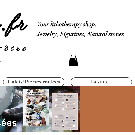
Your lithotherapy shop:
Jewelry, Figurines, Natural stones
er
Galets\Pierres roulées
La suite...