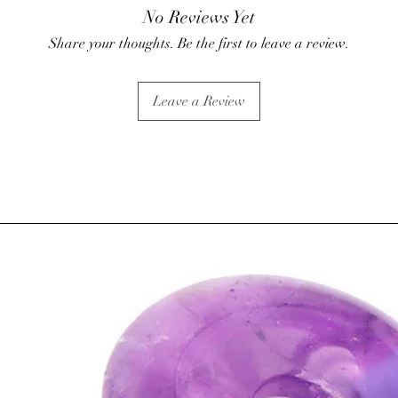
• Action sur les baisses
No Reviews Yet
⇒
Sur le plan émotionn
Share your thoughts. Be the first to leave a review.
• Apaise lors de moment
• Pierre de la plénitud
aux hyperactifs et aux 
Leave a Review
• Contribue à un somme
cauchemar.
• Aide à se détacher des
• L’améthyste est utili
(alcool, drogue, tabac
• Posée dans une cham
ambiance calme et dét
⇒
Sur le plan
spirituel
• Elle favorise l’élévat
méditation, l’intuition, 
ATTENTION, l'utilisa
n'exclut en aucun cas l
la consultation d'un m