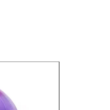
 de tension artérielle, sur l’anémie.
el et mental
:
s d'angoisse, de stress, de colères.
e et qui convient tout particulièrement
stressés.
il calme et profond, sans
 futilités matérielles.
sée pour combattre les intoxications
…)
bre à coucher ; apporte une
endue.
:
ion spirituelle, la concentration, la
la créativité et la visualisation.
tion des Minéraux en Lithothérapie
a poursuite d'un traitement médical et
édecin. C'est un complément.