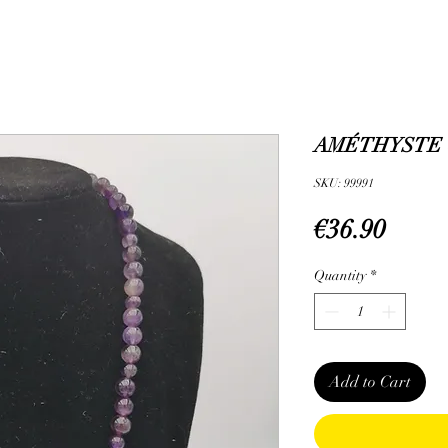
AMÉTHYSTE -
SKU: 99991
Price
€36.90
Quantity
*
Add to Cart