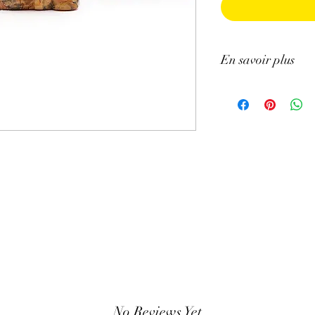
En savoir plus
ATTENTION, l'utilisa
n'exclut en aucun cas l
la consultation d'un m
No Reviews Yet