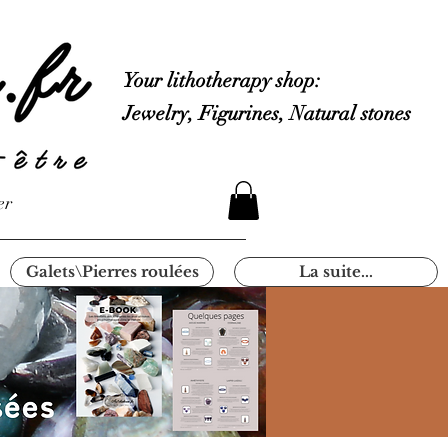
Your lithotherapy shop:
Jewelry, Figurines, Natural stones
er
Galets\Pierres roulées
La suite...