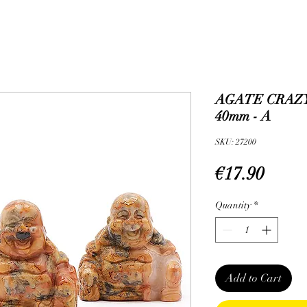
AGATE CRAZ
40mm - A
SKU: 27200
Price
€17.90
Quantity
*
Add to Cart