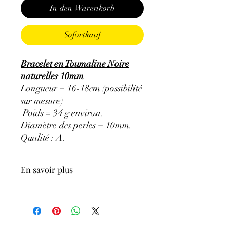
In den Warenkorb
Sofortkauf
Bracelet en Toumaline Noire
naturelles 10mm
Longueur = 16-18cm (possibilité
sur mesure)
Poids = 34 g environ.
Diamètre des perles = 10mm.
Qualité : A.
En savoir plus
ATTENTION, l'utilisation des
Minéraux en Lithothérapie n'exclut en
aucun cas la poursuite d'un traitement
médical et la consultation d'un médecin.