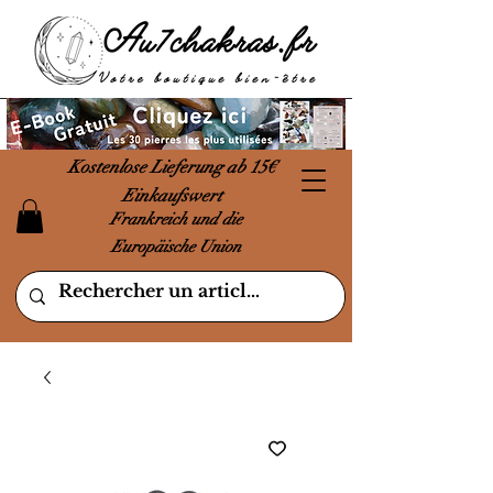
Kostenlose Lieferung ab 15€
Einkaufswert
Frankreich und die
Europäische Union