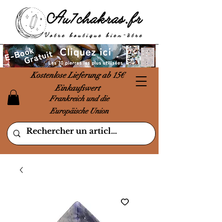
Kostenlose Lieferung ab 15€
Einkaufswert
Frankreich und die
Europäische Union