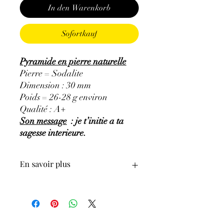
In den Warenkorb
Sofortkauf
Pyramide en pierre naturelle
Pierre = Sodalite
Dimension : 30 mm
Poids = 26-28 g environ
Qualité : A+
Son message
: je t’initie a ta
sagesse interieure.
En savoir plus
GÉNÉRALITÉS
:
•
Couleurs
:
bleu à bleu foncé, bleu-gris,
bleu-violacé.
•
Provenances
:
Brésil.