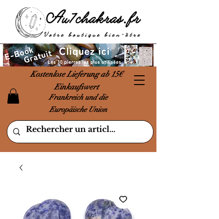
Kostenlose Lieferung ab 15€
Einkaufswert
Frankreich und die
Europäische Union