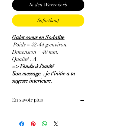
In den Warenkorb
Sofortkauf
Galet coeur en Sodalite
Poids = 42-44 g environ.
Dimension = 40 mm.
Qualité : A.
=> Vendu à l'unité
Son message
: je t’initie a ta
sagesse interieure.
En savoir plus
GÉNÉRALITÉS
:
•
Couleurs
:
bleu à bleu foncé, bleu-gris,
bleu-violacé.
•
Provenances
:
Brésil.