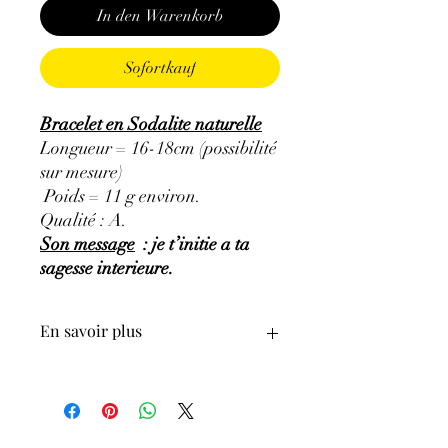
In den Warenkorb
Sofortkauf
Bracelet en Sodalite naturelle
Longueur = 16-18cm (possibilité
sur mesure)
Poids = 11 g environ.
Qualité : A.
Son message
: je t’initie a ta
sagesse interieure.
En savoir plus
GÉNÉRALITÉS
:
•
Couleurs
:
bleu à bleu foncé, bleu-gris,
bleu-violacé.
•
Provenances
:
Brésil.