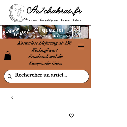
Kostenlose Lieferung ab 15€
Einkaufswert
Frankreich und die
Europäische Union