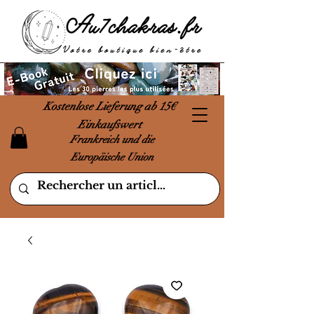
Kostenlose Lieferung ab 15€
Einkaufswert
Frankreich und die
Europäische Union