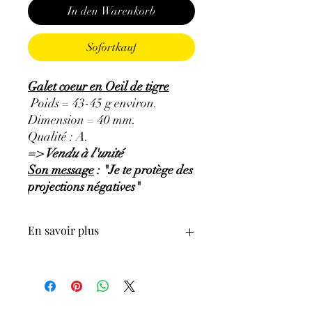
In den Warenkorb
Sofortkauf
Galet coeur en Oeil de tigre
Poids = 43-45 g environ.
Dimension = 40 mm.
Qualité : A.
=> Vendu à l'unité
Son message
: "Je te protège des
projections négatives"
En savoir plus
GÉNÉRALITÉS
:
•
Couleurs
:
reflet jaune doré et brun.
•
Provenances
:
Afrique du Sud.
•
Signes Astrologiques
:
Gémeaux,