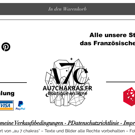
In den Warenkorb
Alle unsere St
das Französisch
hlung
emeine Verkaufsbedingungen -
P
Datenschutzrichtlinie -
Impr
t von „au 7 chakras“ – Texte und Bilder alle Rechte vorbehalten – Fo