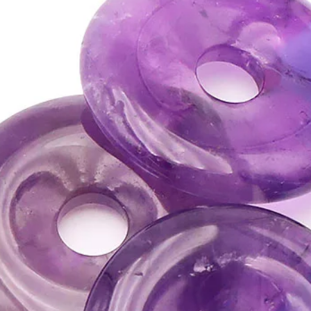
•
Apporte son aide pour
goutte.
•
Elle aide également e
équilibre les hormones
⇒
Sur le plan émotion
•
Renforce facultés d’e
de nos humeurs.
•
Permet d'alléger le st
•
Protège contre les pro
de les accueillir et d’êt
•
Favorise l’amitié et p
de se créer un cercle d
•
Stimule la créativité, 
•
Active très intenséme