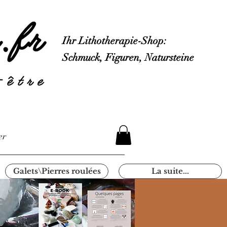
Ihr Lithotherapie-Shop:
Schmuck, Figuren, Natursteine
er
Galets\Pierres roulées
La suite...