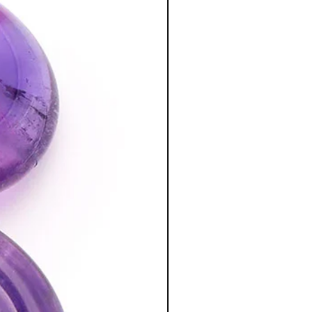
 soigner les refroidissements, rhume,
n période de ménopause, car elle
.
nel, psychique
:
xpression et supprime les fluctuations
ress.
blèmes des autres et de ce fait permet
re de bon conseil.
ermet à ceux qui souffrent de solitude
’amis.
l'intuition pour les artistes.
nt les chakras des mains. Pour cela,