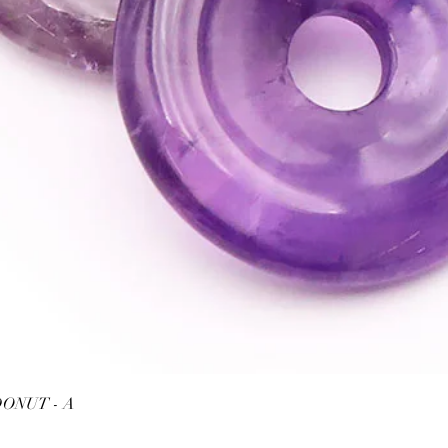
l’activer chaque jour e
minutes dans les mains
⇒
Sur le plan spirituel
•
Pierre de protection 
les énergies psychiques 
s'agit d'une pierre à pu
•
Stimule les dons.
•
C’est une pierre de t
l’âme à transcender et
problèmes anciens
•
Alliée des praticiens
contexte d’aide et d’éc
soignants...). Placer u
un pièce permet d'équi
une pièce. (Purificatio
ATTENTION, l'utilisa
Schnellansicht
ONUT - A
n'exclut en aucun cas l
la consultation d'un m