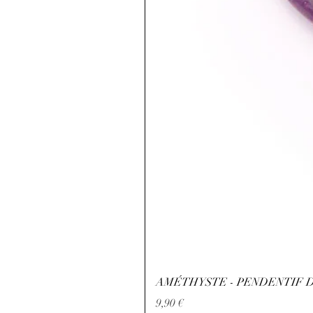
AMÉTHYSTE - PENDENTIF D
Preis
9,90 €