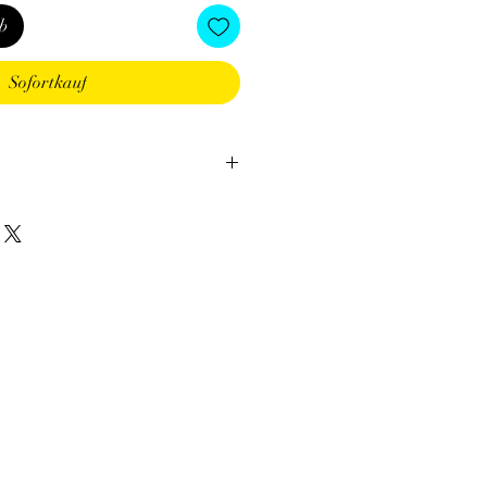
b
Sofortkauf
ne grande beauté avec une large
, vert, gris, or .... La labradorite a la
r de jolis reflets métallisés (effet
ascar.
:
Capricorne, Poissons, Cancer.
ntal, 3ème Œil. La Labradorite peut
autres chakras selon les couleurs