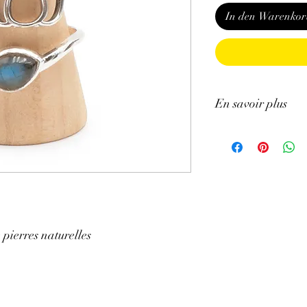
In den Warenkor
En savoir plus
GÉNÉRALITÉS
:
•
Couleurs
:
Pierre d'u
palette de couleur : bleu
particularité de présente
Shiller).
pierres naturelles
•
Provenances
:
Madag
•
Signes Astrologiques
•
Chakras
:
Chakra fro
aussi travailler sur d'