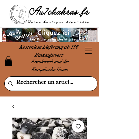
Kostenlose Lieferung ab 15€
Einkaufswert
Frankreich und die
Europäische Union