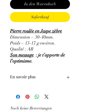
In den Warenkorb
Sofortkauf
Pierre roulée en Jaspe zèbre
Dimension = 30-40mm.
Poids = 13-17 g environ.
Qualité : AB
Son message
: je t’apporte de
l’optimisme.
En savoir plus
GÉNÉRALITÉS
:
•
Couleurs
:
noir et blanc
•
Provenances
:
Brésil.
Noch keine Bewertungen