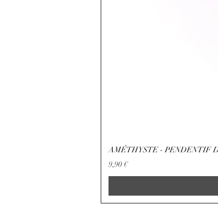
AMÉTHYSTE - PENDENTIF D
Preis
9,90 €