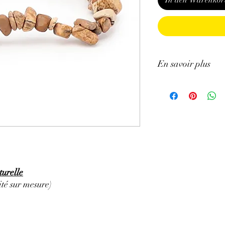
In den Warenkor
En savoir plus
ATTENTION, l'utilisa
n'exclut en aucun cas l
la consultation d'un m
turelle
té sur mesure)