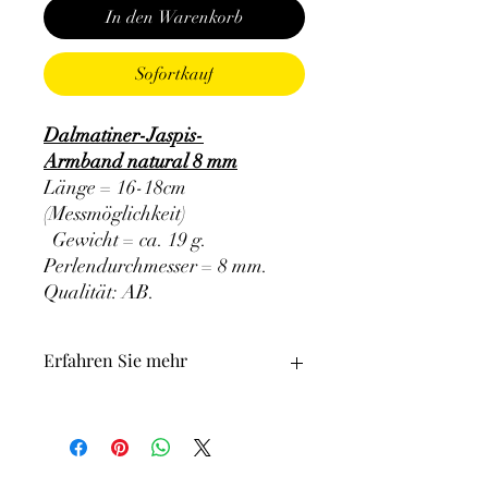
In den Warenkorb
Sofortkauf
Dalmatiner-Jaspis-
Armband natural 8 mm
Länge = 16-18cm
(Messmöglichkeit)
Gewicht = ca. 19 g.
Perlendurchmesser = 8 mm.
Qualität: AB
.
Erfahren Sie mehr
ACHTUNG: Die Verwendung von
Mineralien in der Lithotherapie schließt
in keiner Weise die Inanspruchnahme
einer medizinischen Behandlung und die