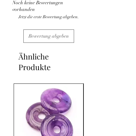
Noch keine Bewertungen
Konsultation eines Arztes aus. Es
vorhanden
handelt sich um eine Ergänzung.
Jetzt die erste Bewertung abgeben.
Bewertung abgeben
Ähnliche
Produkte