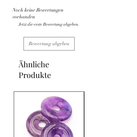
médical et la consultation d'un médecin.
Noch keine Bewertungen
C'est un complément.
vorhanden
Jetzt die erste Bewertung abgeben.
Bewertung abgeben
Ähnliche
Produkte