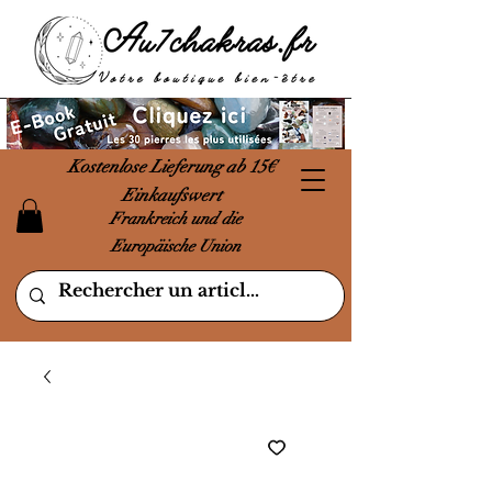
Kostenlose Lieferung ab 15€
Einkaufswert
Frankreich und die
Europäische Union