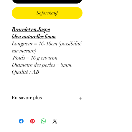
Sofortkauf
Bracelet en Jaspe
bleu naturelles 6mm
Longueur = 16-18cm (possibilité
sur mesure)
Poids = 16 g environ.
Diamètre des perles = 8mm.
Qualité : AB
En savoir plus
ATTENTION, l'utilisation des
Minéraux en Lithothérapie n'exclut en
aucun cas la poursuite d'un traitement
médical et la consultation d'un médecin.