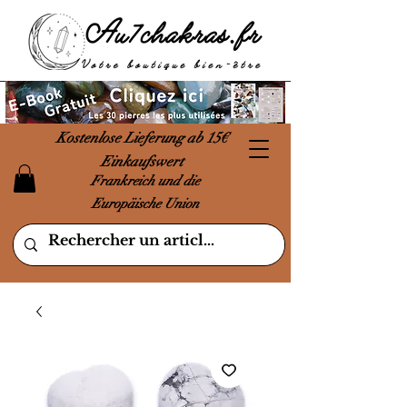
Kostenlose Lieferung ab 15€
Einkaufswert
Frankreich und die
Europäische Union