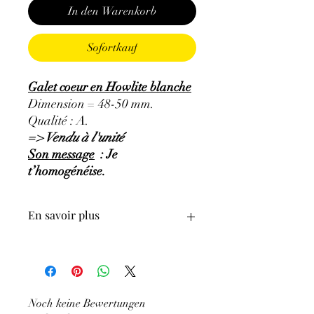
In den Warenkorb
Sofortkauf
Galet coeur en Howlite blanche
Dimension = 48-50 mm.
Qualité : A.
=> Vendu à l'unité
Son message
: Je
t’homogénéise.
En savoir plus
GÉNÉRALITÉS
:
•
Couleurs
:
Blanche, veinée de noir, gris.
•
Provenances
:
Zimbabwe.
Noch keine Bewertungen